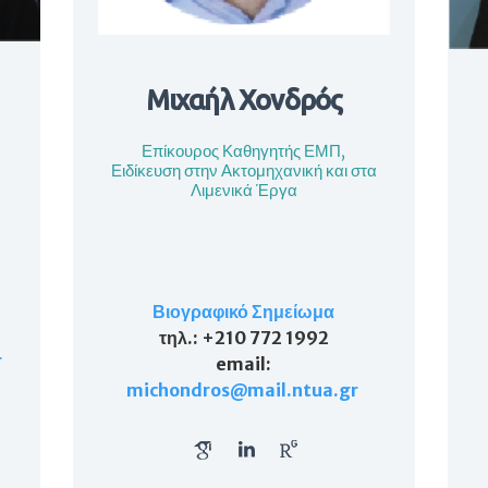
Μιχαήλ Χονδρός
Επίκουρος Καθηγητής ΕΜΠ,
Ειδίκευση στην Ακτομηχανική και στα
Λιμενικά Έργα
Βιογραφικό Σημείωμα
τηλ
.: +210 772 1992
r
email
:
michondros@mail.ntua.gr