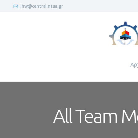
lhw@central.ntua.gr
Αρ
All Team 