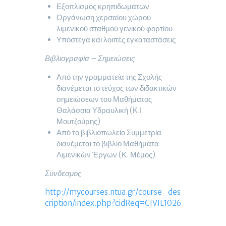
Εξοπλισμός κρηπιδωμάτων
Οργάνωση χερσαίου χώρου
λιμενικού σταθμού γενικού φορτίου
Υπόστεγα και λοιπές εγκαταστάσεις
Βιβλιογραφία – Σημειώσεις
Από την γραμματεία της Σχολής
διανέμεται το τεύχος των διδακτικών
σημειώσεων του Μαθήματος
Θαλάσσια Υδραυλική (Κ.Ι.
Μουτζούρης)
Από το βιβλιοπωλείο Συμμετρία
διανέμεται το βιβλίο Μαθήματα
Λιμενικών Έργων (Κ. Μέμος)
Σύνδεσμος
http://mycourses.ntua.gr/course_des
cription/index.php?cidReq=CIVIL1026