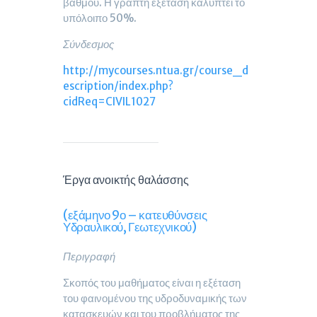
βαθμού. Η γραπτή εξέταση καλύπτει το
υπόλοιπο 50%.
Σύνδεσμος
http://mycourses.ntua.gr/course_d
escription/index.php?
cidReq=CIVIL1027
Έργα ανοικτής θαλάσσης
(εξάμηνο 9ο – κατευθύνσεις
Υδραυλικού, Γεωτεχνικού)
Περιγραφή
Σκοπός του μαθήματος είναι η εξέταση
του φαινομένου της υδροδυναμικής των
κατασκευών και του προβλήματος της