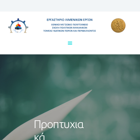
Εργαστήριο Λιμενικών Έργων
Εθνικό Μετσόβιο Πολυτεχνείο ΕΜΠ, τομέας Υδραυλικών
Έργων
Αρχική
Εκπαίδευση
Υποδομή
Έρευνα
Συνέδρια
Ανθρώπινο Δυναμικό
Ανακοινώσεις
Επικοινωνία
Προπτυχια
κά