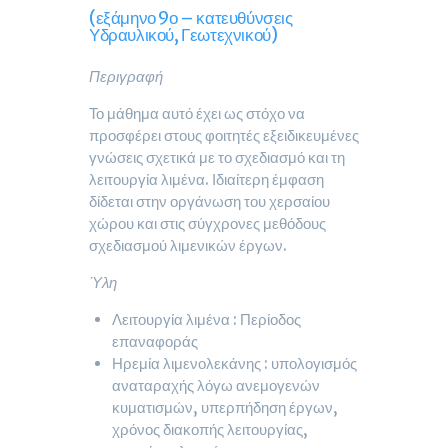
(εξάμηνο 9ο – κατευθύνσεις
Υδραυλικού, Γεωτεχνικού)
Περιγραφή
Το μάθημα αυτό έχει ως στόχο να
προσφέρει στους φοιτητές εξειδικευμένες
γνώσεις σχετικά με το σχεδιασμό και τη
λειτουργία λιμένα. Ιδιαίτερη έμφαση
δίδεται στην οργάνωση του χερσαίου
χώρου και στις σύγχρονες μεθόδους
σχεδιασμού λιμενικών έργων.
Ύλη
Λειτουργία λιμένα : Περίοδος
επαναφοράς
Ηρεμία λιμενολεκάνης : υπολογισμός
αναταραχής λόγω ανεμογενών
κυματισμών, υπερπήδηση έργων,
χρόνος διακοπής λειτουργίας,