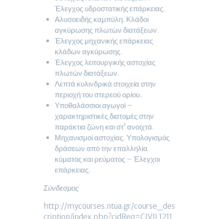
Έλεγχος υδροστατικής επάρκειας.
Αλυσοειδής καμπύλη. Κλάδοι
αγκύρωσης πλωτών διατάξεων.
Έλεγχος μηχανικής επάρκειας
κλάδων αγκύρωσης.
Έλεγχος λειτουργικής αστοχίας
πλωτών διατάξεων.
Λεπτά κυλινδρικά στοιχεία στην
περιοχή του στερεού ορίου.
Υποθαλάσσιοι αγωγοί –
χαρακτηριστικές διατομές στην
παράκτια ζώνη και στ’ ανοιχτά.
Μηχανισμοί αστοχίας. Υπολογισμός
δράσεων από την επαλληλία
κύματος και ρεύματος – Έλεγχοι
επάρκειας.
Σύνδεσμος
http://mycourses.ntua.gr/course_des
cription/index.php?cidReq=CIVIL1211