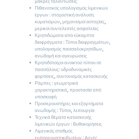
μακρές ταλαντώσεις
Πιθανοτικός υπολογισμός λιμενικών
έργων : στοχαστική ανάλυση
κυματισμών, μηχανισμοί αστοχίας,
μερικοί συντελεστές ασφαλείας
Κρηπιδώματα από εύκαμπτα
διαφράγματα : Τύποι διαφραγμάτων,
υπολογισμός πασσαλοκρηπίδων,
ανωδομή και αγκυρώσεις
Κρηπιδότοιχοι ανοικτού τύπου σε
πασσάλους: υδροδυναμικές
φορτίσεις, συντονισμός κατασκευής
Ράμπες : γεωμετρικά
χαρακτηριστικά, προστασία από
υποσκαφή
Προσκρουστήρες και εξαρτήματα
ανωδομής : Τύποι, λειτουργία
Τεχνικά θέματα κατασκευής
λιμενικών έργων : Βυθοκορήσεις
Λιμενικός σταθμός
εμπορευματοκιβωτίων : Αρχές